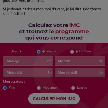
plus aller vers les autres.
Si je devais parler à mon moi d'avant, je lui dirais de foncer
sans hésiter !
Calculez votre
IMC
et trouvez le
programme
qui vous correspond
Femme
Homme
Je suis :
Mon âge
Ma taille
ans
cm
Mon poids
Mon objectif
kg
kg
Mon ossature :
Fine
Moyenne
Lourde