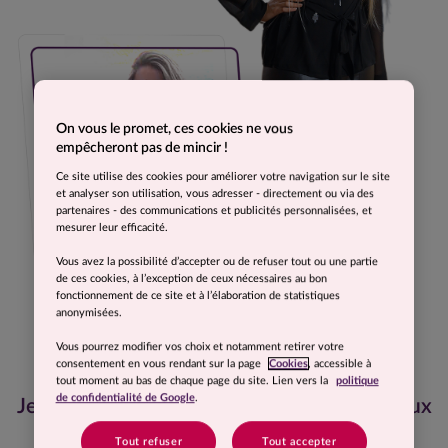
On vous le promet, ces cookies ne vous
empêcheront pas de mincir !
Ce site utilise des cookies pour améliorer votre navigation sur le site
et analyser son utilisation, vous adresser - directement ou via des
partenaires - des communications et publicités personnalisées, et
mesurer leur efficacité.
Vous avez la possibilité d’accepter ou de refuser tout ou une partie
de ces cookies, à l’exception de ceux nécessaires au bon
fonctionnement de ce site et à l’élaboration de statistiques
anonymisées.
Vous pourrez modifier vos choix et notamment retirer votre
consentement en vous rendant sur la page
Cookies
, accessible à
tout moment au bas de chaque page du site. Lien vers la
politique
de confidentialité de Google
.
Je me sens beaucoup plus épanouie et mieux
dans mon corps.
Tout refuser
Tout accepter