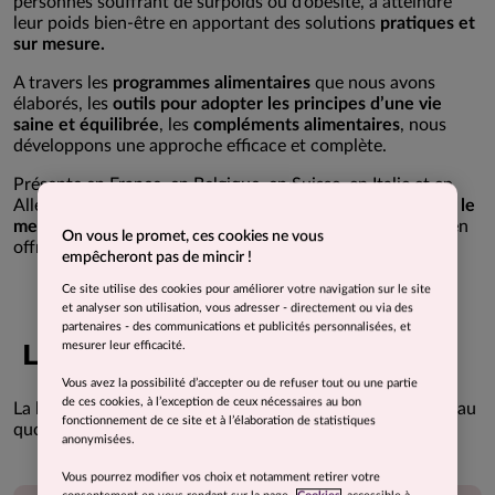
personnes souffrant de surpoids ou d’obésité, à atteindre
leur poids bien-être en apportant des solutions
pratiques et
sur mesure.
A travers les
programmes alimentaires
que nous avons
élaborés, les
outils pour adopter les principes d’une vie
saine et équilibrée
, les
compléments alimentaires
, nous
développons une approche efficace et complète.
Présente en France, en Belgique, en Suisse, en Italie et en
Allemagne, COMME J'AIME a à cœur
d’offrir chaque jour le
meilleur
, pour satisfaire une clientèle fidèle et exigeante en
On vous le promet, ces cookies ne vous
offrant des
solutions qui changent durablement leur vie
.
empêcheront pas de mincir !
Ce site utilise des cookies pour améliorer votre navigation sur le site
et analyser son utilisation, vous adresser - directement ou via des
partenaires - des communications et publicités personnalisées, et
L’HUMAIN AU CENTRE
mesurer leur efficacité.
Vous avez la possibilité d’accepter ou de refuser tout ou une partie
de ces cookies, à l’exception de ceux nécessaires au bon
La bienveillance est une de nos valeurs-clé. Elle s’exprime au
fonctionnement de ce site et à l’élaboration de statistiques
quotidien tant à l’égard de nos clients que de nos équipes.
anonymisées.
Vous pourrez modifier vos choix et notamment retirer votre