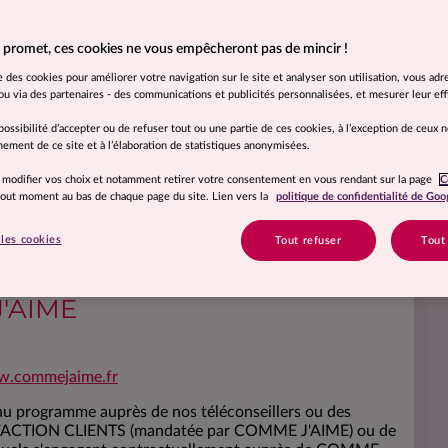
ropéen applicable ici :
https://eur-lex.europa.eu/legal-
 promet, ces cookies ne vous empêcheront pas de mincir !
. Nous restons bien évidemment à votre disposition pour
on de notre Délégué à la Protection des Données
se des cookies pour améliorer votre navigation sur le site et analyser son utilisation, vous adr
ejaime.fr
u via des partenaires - des communications et publicités personnalisées, et mesurer leur effi
es personnelles pourra être modifiée par COMME J'AIME.
possibilité d’accepter ou de refuser tout ou une partie de ces cookies, à l’exception de ceux 
ement de ce site et à l’élaboration de statistiques anonymisées.
 traitement : COMME J'AIME
 modifier vos choix et notamment retirer votre consentement en vous rendant sur la page
C
COMMEJAIME.fr ou par téléphone dans le cadre de vos
 tout moment au bas de chaque page du site. Lien vers la
politique de confidentialité de Goo
nt traitées par COMME J'AIME, domiciliée au 46 rue
°523 048 056.
les cookies
Tout refuser
Tout
s et leur collecte par COMME
J'AIME
.commejaime.fr
n au programme auprès de nos téléconseillers ou des
SFACTION CLIENTS (mandatée par COMME J'AIME) ou de