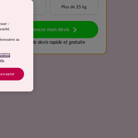
20 à 25 kg
Plus de 25 kg
esser -
Commencer mon devis
cacité.
nécessaires au
Demande de devis rapide et gratuite
ookies
,
gle
.
 accepter