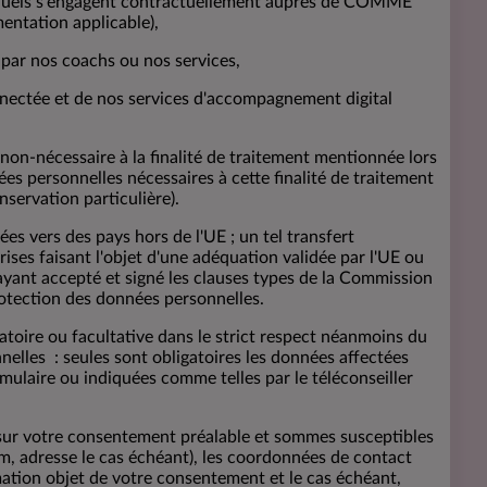
esquels s'engagent contractuellement auprès de COMME
entation applicable),
 par nos coachs ou nos services,
connectée et de nos services d'accompagnement digital
on-nécessaire à la finalité de traitement mentionnée lors
es personnelles nécessaires à cette finalité de traitement
onservation particulière).
s vers des pays hors de l'UE ; un tel transfert
rises faisant l'objet d'une adéquation validée par l'UE ou
ayant accepté et signé les clauses types de la Commission
tection des données personnelles.
atoire ou facultative dans le strict respect néanmoins du
elles : seules sont obligatoires les données affectées
mulaire ou indiquées comme telles par le téléconseiller
sur votre consentement préalable et sommes susceptibles
m, adresse le cas échéant), les coordonnées de contact
rmation objet de votre consentement et le cas échéant,