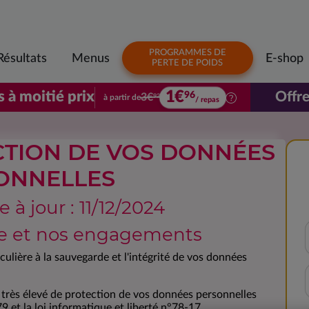
PROGRAMMES DE
Résultats
Menus
E-shop
PERTE DE POIDS
1€
s à moitié prix
Offre
96
3€
à partir de
92
/ repas
Votre premier colis à moitié prix. À parti
CTION DE VOS DONNÉES
ONNELLES
 à jour : 11/12/2024
ie et nos engagements
lière à la sauvegarde et l'intégrité de vos données
très élevé de protection de vos données personnelles
t la loi informatique et liberté n°78-17.