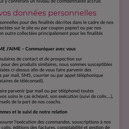
ous y conférons un niveau de confidentialité accrue.
vos données personnelles
nnelles pour des finalités décrites dans le cadre de nos
lectées sur le site ou par coupon papier) ou par nos
en outre collectées principalement pour les finalités
ME J'AIME – Communiquer avec vous
mulaires de contact et de prospection sur
t pour des produits similaires, nous sommes susceptibles
isées ci-dessus afin de vous faire parvenir des
 par mail, SMS, courrier ou par appel téléphonique
taires de téléconseil).
re parvenir (par mail ou par téléphone) toutes
s soins le cas échéant, son exécution (suivi de colis….),
seils de la part de nos coachs.
mmes et le suivi de notre relation
'assurer l'exécution des commandes, souscriptions à nos
lis, éditions des factures, comptabilité et gestion de