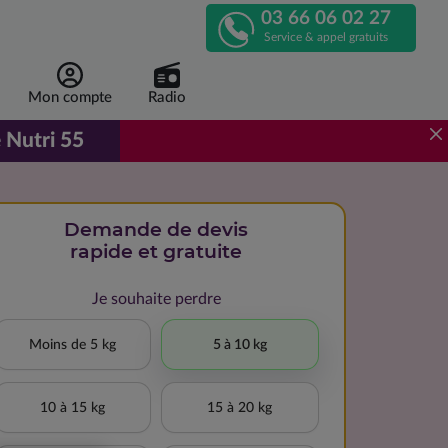
03 66 06 02 27
APPELEZ-
Service & appel gratuits
NOUS
Mon compte
Radio
!
 Nutri 55
r de 1 euro 96 par repas, au lieu de 3 euros 92.
Demande de devis
rapide et gratuite
Je souhaite perdre
Moins de 5 kg
5 à 10 kg
10 à 15 kg
15 à 20 kg