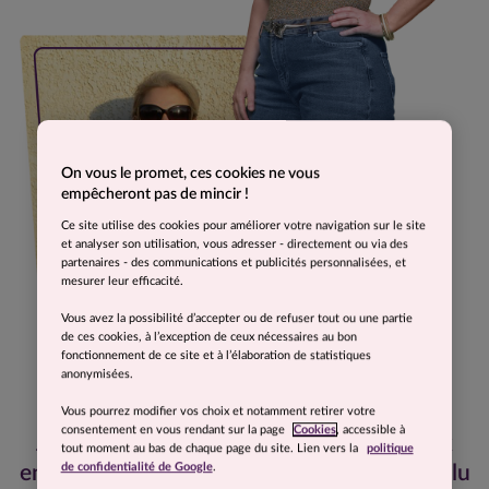
On vous le promet, ces cookies ne vous
empêcheront pas de mincir !
Ce site utilise des cookies pour améliorer votre navigation sur le site
et analyser son utilisation, vous adresser - directement ou via des
partenaires - des communications et publicités personnalisées, et
mesurer leur efficacité.
Vous avez la possibilité d’accepter ou de refuser tout ou une partie
de ces cookies, à l’exception de ceux nécessaires au bon
fonctionnement de ce site et à l’élaboration de statistiques
anonymisées.
Vous pourrez modifier vos choix et notamment retirer votre
consentement en vous rendant sur la page
Cookies
, accessible à
J’ai perdu 27 kilos, et aujourd’hui, je peux
tout moment au bas de chaque page du site. Lien vers la
politique
de confidentialité de Google
.
enfin être la personne que j’ai toujours voulu