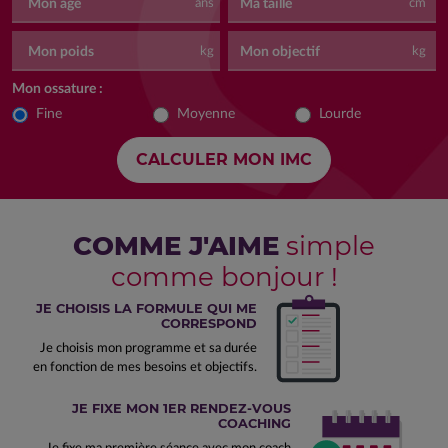
Mon âge
Ma taille
ans
cm
Mon poids
Mon objectif
kg
kg
Mon ossature :
Fine
Moyenne
Lourde
COMME J'AIME
simple
comme bonjour !
JE CHOISIS LA FORMULE QUI ME
CORRESPOND
Je choisis mon programme et sa durée
en fonction de mes besoins et objectifs.
JE FIXE MON 1ER RENDEZ-VOUS
COACHING
Je fixe ma première séance avec mon coach