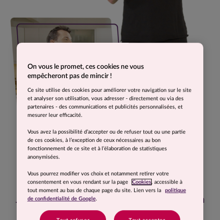
On vous le promet, ces cookies ne vous
empêcheront pas de mincir !
Ce site utilise des cookies pour améliorer votre navigation sur le site
et analyser son utilisation, vous adresser - directement ou via des
partenaires - des communications et publicités personnalisées, et
mesurer leur efficacité.
Vous avez la possibilité d’accepter ou de refuser tout ou une partie
de ces cookies, à l’exception de ceux nécessaires au bon
fonctionnement de ce site et à l’élaboration de statistiques
anonymisées.
Vous pourrez modifier vos choix et notamment retirer votre
consentement en vous rendant sur la page
Cookies
, accessible à
tout moment au bas de chaque page du site. Lien vers la
politique
J’ai perdu 10 kg en 5 mois et appris à bien
de confidentialité de Google
.
manger. Aujourd’hui, je n’ai pas repris un