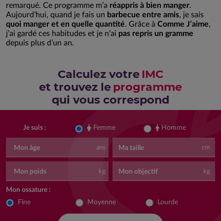
remarqué. Ce programme m’a
réappris à bien manger
.
Aujourd’hui, quand je fais un
barbecue entre amis
, je sais
quoi manger et en quelle quantité
. Grâce à
Comme J’aime
,
j’ai gardé ces habitudes et je n’ai
pas repris un gramme
depuis plus d’un an.
Calculez votre
IMC
et trouvez le
programme
qui vous correspond
Femme
Homme
Je suis :
Mon âge
Ma taille
ans
cm
Mon poids
Mon objectif
kg
kg
Mon ossature :
Fine
Moyenne
Lourde