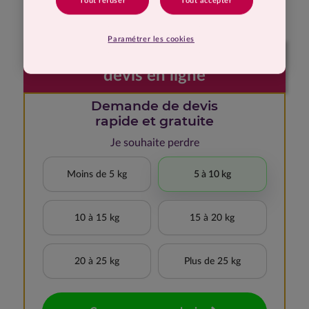
Tout refuser
Tout accepter
gramme !
Paramétrer les cookies
Faites votre demande de
devis en ligne
Demande de devis
rapide et gratuite
Je souhaite perdre
Moins de 5 kg
5 à 10 kg
10 à 15 kg
15 à 20 kg
20 à 25 kg
Plus de 25 kg