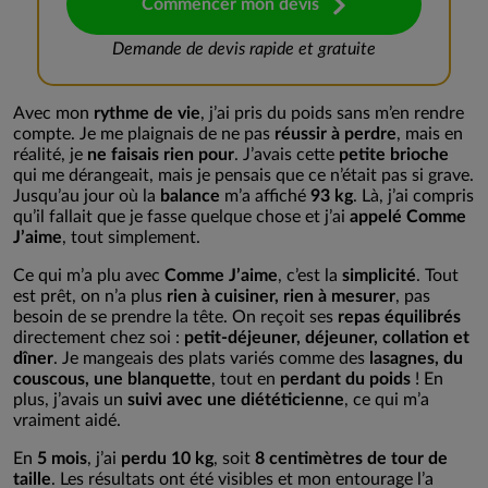
Commencer mon devis
Demande de devis rapide et gratuite
Avec mon
rythme de vie
, j’ai pris du poids sans m’en rendre
compte. Je me plaignais de ne pas
réussir à perdre
, mais en
réalité, je
ne faisais rien pour
. J’avais cette
petite brioche
qui me dérangeait, mais je pensais que ce n’était pas si grave.
Jusqu’au jour où la
balance
m’a affiché
93 kg
. Là, j’ai compris
qu’il fallait que je fasse quelque chose et j’ai
appelé Comme
J’aime
, tout simplement.
Ce qui m’a plu avec
Comme J’aime
, c’est la
simplicité
. Tout
est prêt, on n’a plus
rien à cuisiner, rien à mesurer
, pas
besoin de se prendre la tête. On reçoit ses
repas équilibrés
directement chez soi :
petit-déjeuner, déjeuner, collation et
dîner
. Je mangeais des plats variés comme des
lasagnes, du
couscous, une blanquette
, tout en
perdant du poids
! En
plus, j’avais un
suivi avec une diététicienne
, ce qui m’a
vraiment aidé.
En
5 mois
, j’ai
perdu 10 kg
, soit
8 centimètres de tour de
taille
. Les résultats ont été visibles et mon entourage l’a