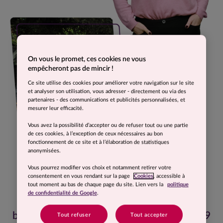
On vous le promet, ces cookies ne vous
empêcheront pas de mincir !
Ce site utilise des cookies pour améliorer votre navigation sur le site
et analyser son utilisation, vous adresser - directement ou via des
partenaires - des communications et publicités personnalisées, et
mesurer leur efficacité.
Vous avez la possibilité d’accepter ou de refuser tout ou une partie
de ces cookies, à l’exception de ceux nécessaires au bon
fonctionnement de ce site et à l’élaboration de statistiques
anonymisées.
Vous pourrez modifier vos choix et notamment retirer votre
consentement en vous rendant sur la page
Cookies
, accessible à
tout moment au bas de chaque page du site. Lien vers la
politique
de confidentialité de Google
.
Je me sens légère comme un cabri, une
biche... et ainsi naquit un joli papillon de 49
Tout refuser
Tout accepter