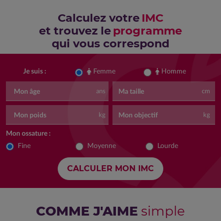
Calculez votre
IMC
et trouvez le
programme
qui vous correspond
Femme
Homme
Je suis :
Mon âge
Ma taille
ans
cm
Mon poids
Mon objectif
kg
kg
Mon ossature :
Fine
Moyenne
Lourde
COMME J'AIME
simple