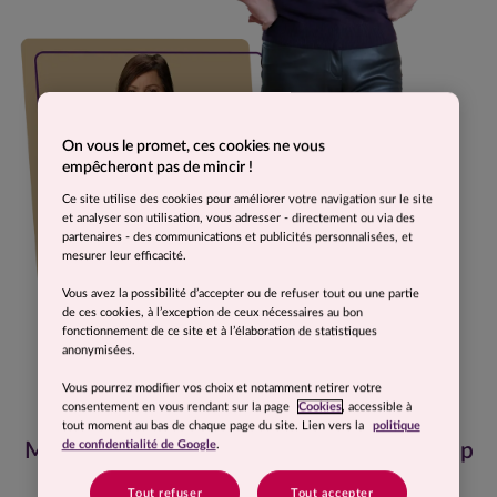
On vous le promet, ces cookies ne vous
empêcheront pas de mincir !
Ce site utilise des cookies pour améliorer votre navigation sur le site
et analyser son utilisation, vous adresser - directement ou via des
partenaires - des communications et publicités personnalisées, et
mesurer leur efficacité.
Vous avez la possibilité d’accepter ou de refuser tout ou une partie
de ces cookies, à l’exception de ceux nécessaires au bon
fonctionnement de ce site et à l’élaboration de statistiques
anonymisées.
Vous pourrez modifier vos choix et notamment retirer votre
consentement en vous rendant sur la page
Cookies
, accessible à
tout moment au bas de chaque page du site. Lien vers la
politique
de confidentialité de Google
.
Mon histoire ressemble à celle de beaucoup
de femmes.
Tout refuser
Tout accepter