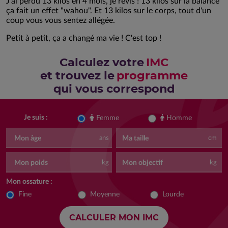
J'ai perdu 13 kilos en 4 mois, je revis ! 13 kilos sur la balance
ça fait un effet "wahou". Et 13 kilos sur le corps, tout d'un
coup vous vous sentez allégée.
Petit à petit, ça a changé ma vie ! C'est top !
Calculez votre
IMC
et trouvez le
programme
qui vous correspond
Femme
Homme
Je suis :
Mon âge
Ma taille
ans
cm
Mon poids
Mon objectif
kg
kg
Mon ossature :
Fine
Moyenne
Lourde