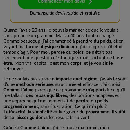
Commencer mon devis
Demande de devis rapide et gratuite
Quand j’avais
20 ans
, je pouvais manger ce que je voulais
sans prendre un gramme. Mais à
40 ans
, tout a changé.
Comme beaucoup, j’ai commencé à
prendre du poids
, et en
voyant ma
forme physique diminuer
, j’ai compris qu’il était
temps d’agir. Pour moi,
perdre du poids
, ce n’était pas
seulement une question d’esthétique, mais surtout de
bien-
être
. Mon vrai capital, c’est mon
corps
, et je voulais
le
retrouver
.
Je ne voulais pas suivre
n’importe quel régime
, j’avais besoin
d’une
méthode sérieuse
, structurée et efficace. J’ai choisi
Comme J’aime
parce que ce programme m’apportait ce qu’il
me fallait :
des repas équilibrés
, des portions adaptées et
une approche qui me permettait de
perdre du poids
progressivement
, sans frustration. Ce qui m’a plu ?
L’efficacité, la simplicité et la rigueur du programme
. Il suffit
de
se laisser guider
et les résultats suivent.
Grâce à
Comme J’aime
, j’ai retrouvé
ma forme, mon