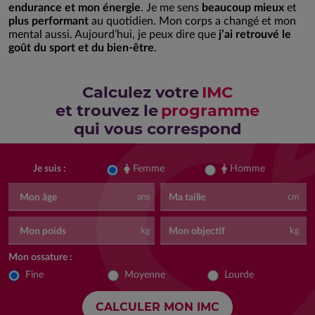
endurance et mon énergie
. Je me sens
beaucoup mieux
et
plus performant
au quotidien. Mon corps a changé et mon
mental aussi. Aujourd’hui, je peux dire que
j’ai retrouvé le
goût du sport et du bien-être
.
Calculez votre
IMC
et trouvez le
programme
qui vous correspond
Femme
Homme
Je suis :
Mon âge
Ma taille
ans
cm
Mon poids
Mon objectif
kg
kg
Mon ossature :
Fine
Moyenne
Lourde