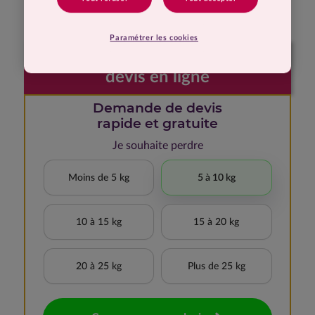
Coupe Davis !
Paramétrer les cookies
Faites votre demande de
devis en ligne
Demande de devis
rapide et gratuite
Je souhaite perdre
Moins de 5 kg
5 à 10 kg
10 à 15 kg
15 à 20 kg
20 à 25 kg
Plus de 25 kg