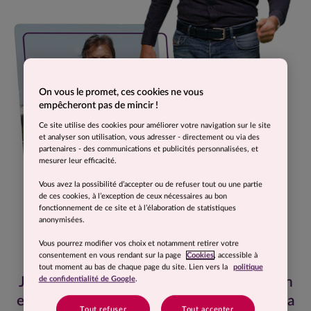
On vous le promet, ces cookies ne vous
empêcheront pas de mincir !
Ce site utilise des cookies pour améliorer votre navigation sur le site
et analyser son utilisation, vous adresser - directement ou via des
partenaires - des communications et publicités personnalisées, et
mesurer leur efficacité.
Vous avez la possibilité d’accepter ou de refuser tout ou une partie
de ces cookies, à l’exception de ceux nécessaires au bon
fonctionnement de ce site et à l’élaboration de statistiques
anonymisées.
Vous pourrez modifier vos choix et notamment retirer votre
consentement en vous rendant sur la page
Cookies
, accessible à
tout moment au bas de chaque page du site. Lien vers la
politique
J’ai retrouvé mes jambes, ma forme et mon
de confidentialité de Google
.
endurance. Je suis presque prêt à rejouer la
Tout refuser
Tout accepter