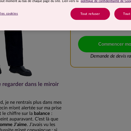
 tout moment au bas de chaque page du site. Lien vers la
politique de confidentialité de Goo
10 à 15 kg
les cookies
Tout refuser
Tout
20 à 25 kg
Commencer mo
Demande de devis rap
e regarder dans le miroir
rd, je ne rentrais plus dans mes
in m’ont alertée sur ma prise
 le chiffre sur la
balance
:
tteint auparavant. C’est là que
omme J’aime
. J’avais vu les
réussite m’ont convaincue : si