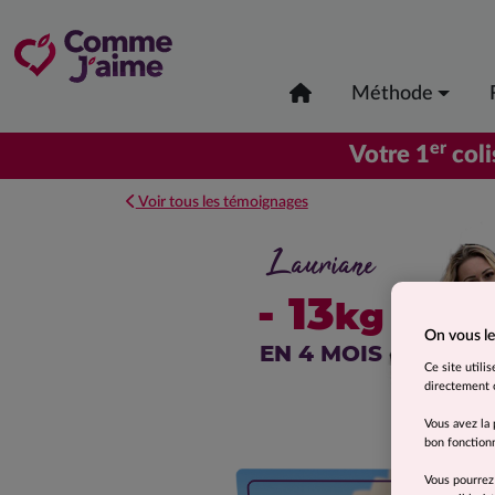
Méthode
er
Votre 1
coli
Voir tous les témoignages
Lauriane
- 13
kg
On vous le
EN 4 MOIS
Ce site utili
directement o
Vous avez la 
bon fonctionn
Vous pourrez