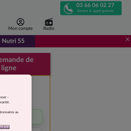
03 66 06 02 27
APPELEZ-
Service & appel gratuits
NOUS
Mon compte
Radio
!
 Nutri 55
r de 1 euro 96 par repas, au lieu de 3 euros 92.
demande de
 ligne
e devis
gratuite
esser -
cacité.
 perdre
nécessaires au
5 à 10 kg
ookies
,