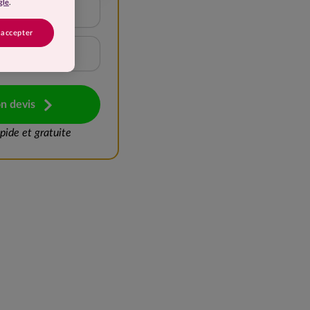
gle
.
15 à 20 kg
 accepter
Plus de 25 kg
n devis
ide et gratuite