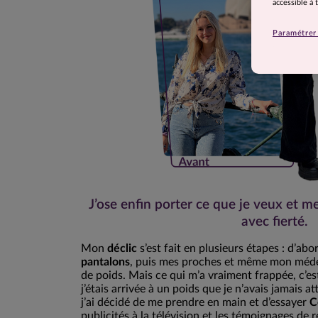
accessible à
Paramétrer 
J’ose enfin porter ce que je veux et m
avec fierté.
Mon
déclic
s’est fait en plusieurs étapes : d’abo
pantalons
, puis mes proches et même mon médec
de poids. Mais ce qui m’a vraiment frappée, c’est
j’étais arrivée à un poids que je n’avais jamais a
j’ai décidé de me prendre en main et d’essayer
C
publicités à la télévision et les témoignages de 