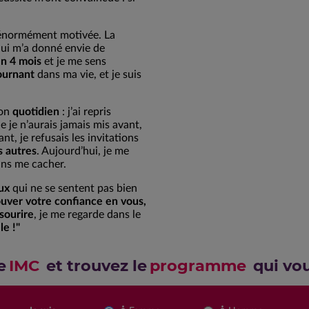
 énormément motivée. La
qui m’a donné envie de
en 4 mois
et je me sens
ournant
dans ma vie, et je suis
mon
quotidien
: j’ai repris
e je n’aurais jamais mis avant,
ant, je refusais les invitations
s autres
. Aujourd’hui, je me
ns me cacher.
ux
qui ne se sentent pas bien
ouver votre confiance en vous,
sourire
, je me regarde dans le
le !"
e
IMC
et trouvez le
programme
qui vo