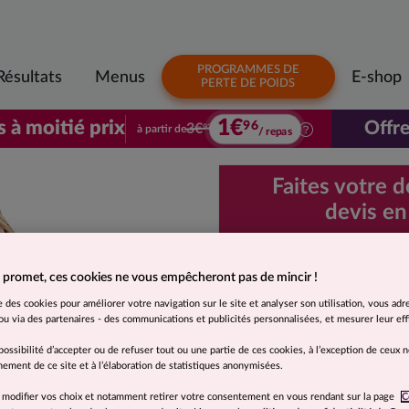
PROGRAMMES DE
Résultats
Menus
E-shop
PERTE DE POIDS
1€
s à moitié prix
Offre
96
3€
à partir de
92
/ repas
Votre premier colis à moitié prix. À parti
Faites votre 
devis en
Demande d
rapide et 
 promet, ces cookies ne vous empêcheront pas de mincir !
se des cookies pour améliorer votre navigation sur le site et analyser son utilisation, vous adr
u via des partenaires - des communications et publicités personnalisées, et mesurer leur effi
Je souhaite
possibilité d’accepter ou de refuser tout ou une partie de ces cookies, à l’exception de ceux 
Moins de 5 kg
ement de ce site et à l’élaboration de statistiques anonymisées.
 modifier vos choix et notamment retirer votre consentement en vous rendant sur la page
C