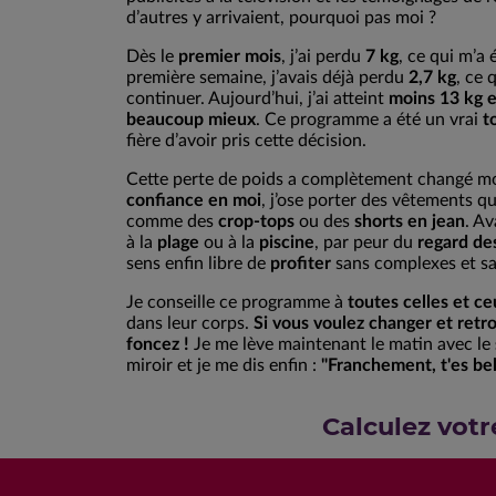
d’autres y arrivaient, pourquoi pas moi ?
Dès le
premier mois
, j’ai perdu
7 kg
, ce qui m’a
première semaine, j’avais déjà perdu
2,7 kg
, ce 
continuer. Aujourd’hui, j’ai atteint
moins 13 kg 
beaucoup mieux
. Ce programme a été un vrai
t
fière d’avoir pris cette décision.
Cette perte de poids a complètement changé 
confiance en moi
, j’ose porter des vêtements qu
comme des
crop-tops
ou des
shorts en jean
. Av
à la
plage
ou à la
piscine
, par peur du
regard de
sens enfin libre de
profiter
sans complexes et sa
Je conseille ce programme à
toutes celles et ce
dans leur corps.
Si vous voulez changer et retr
foncez !
Je me lève maintenant le matin avec le
miroir et je me dis enfin :
"Franchement, t'es bel
Calculez votr