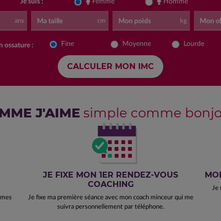
Je suis :
Femme
Homme
Ma taille
Mon poids
Mon ob
ans
cm
kg
Fine
Moyenne
Lourde
 ossature :
MME J'AIME
simple comme bonjou
JE FIXE MON 1ER RENDEZ-VOUS
MON
COACHING
Je 
e mes
Je fixe ma première séance avec mon coach minceur qui me
suivra personnellement par téléphone.