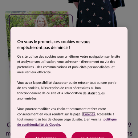
On vous le promet, ces cookies ne vous
empêcheront pas de mincir !
Ce site utilise des cookies pour améliorer votre navigation sur le site
et analyser son utilisation, vous adresser - directement ou via des
partenaires - des communications et publicités personnalisées, et
mesurer leur efficacité.
Vous avez la possibilité d’accepter ou de refuser tout ou une partie
de ces cookies, à l’exception de ceux nécessaires au bon
fonctionnement de ce site et à l’élaboration de statistiques
anonymisées.
Vous pourrez modifier vos choix et notamment retirer votre
consentement en vous rendant sur la page
Cookies
, accessible à
tout moment au bas de chaque page du site. Lien vers la
politique
Grâce à Comme J’aime, j’ai perdu 44 kg en 9
de confidentialité de Google
.
mois et j’ai enfin retrouvé un poids sain, sans