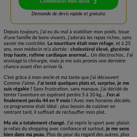
Commencer mon devis
Demande de devis rapide et gratuite
Depuis toujours, j’ai eu du mal à stabiliser mon poids. Issue
d’une famille de bons vivants, j’adorais les repas riches, sans
savoir me contrôler.
La nourriture était mon refuge
, et à 25
ans, mon médecin m’a alertée :
cholestérol élevé, glycémie
trop haute, rythme cardiaque anormal...
Un électrochoc. J’ai
envisagé la chirurgie, mais je me suis promis une dernière
chance avant d’en arriver là.
C’est grâce à mon oncle et ma tante que j’ai découvert
Comme J’aime.
J’ai testé quelques plats et, surprise, je me
suis régalée !
Sans frustration, sans manque, j’ai décidé de
tenter l’aventure en espérant perdre 5 à 10 kg...
J’en ai
finalement perdu 44 en 9 mois !
Avec mes horaires décalés,
ce programme était idéal : plus besoin de cuisiner en
rentrant tard, il suffisait de réchauffer mon plat.
Ma vie a totalement changé.
J’ai repris le sport avec plaisir,
je refais du shopping avec confiance et surtout,
je me sens
bien dans ma peau
. Plus de peur du regard des autres, plus