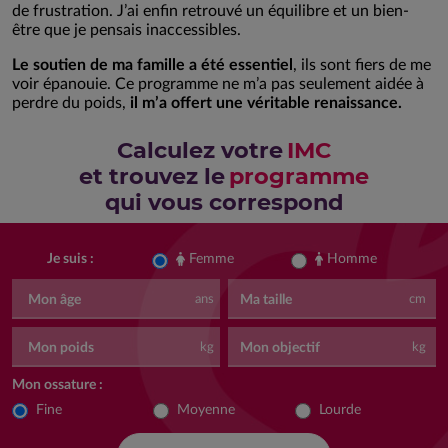
de frustration. J’ai enfin retrouvé un équilibre et un bien-
être que je pensais inaccessibles.
Le soutien de ma famille a été essentiel
, ils sont fiers de me
voir épanouie. Ce programme ne m’a pas seulement aidée à
perdre du poids,
il m’a offert une véritable renaissance.
Calculez votre
IMC
et trouvez le
programme
qui vous correspond
Femme
Homme
Je suis :
Mon âge
Ma taille
ans
cm
Mon poids
Mon objectif
kg
kg
Mon ossature :
Fine
Moyenne
Lourde