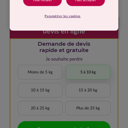
Tout refuser
Tout accepter
frustration.
Paramétrer les cookies
Faites votre demande de
devis en ligne
Demande de devis
rapide et gratuite
Je souhaite perdre
Moins de 5 kg
5 à 10 kg
10 à 15 kg
15 à 20 kg
20 à 25 kg
Plus de 25 kg