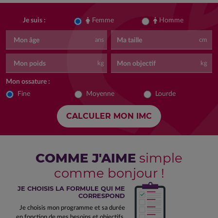
Femme
Homme
Je suis :
Mon âge
Ma taille
ans
cm
Mon poids
Mon objectif
kg
kg
Mon ossature :
Fine
Moyenne
Lourde
COMME J'AIME
simple
comme bonjour !
JE CHOISIS LA FORMULE QUI ME
CORRESPOND
Je choisis mon programme et sa durée
en fonction de mes besoins et objectifs.