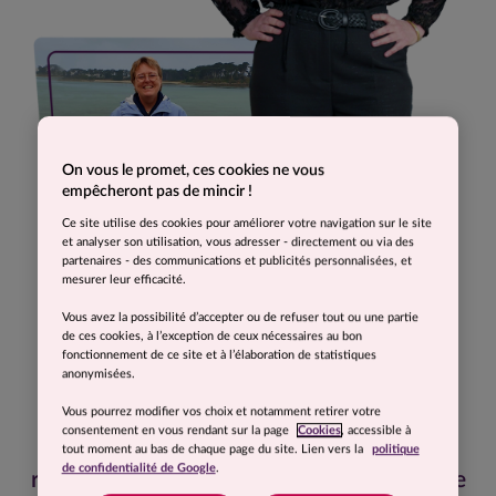
On vous le promet, ces cookies ne vous
empêcheront pas de mincir !
Ce site utilise des cookies pour améliorer votre navigation sur le site
et analyser son utilisation, vous adresser - directement ou via des
partenaires - des communications et publicités personnalisées, et
mesurer leur efficacité.
Vous avez la possibilité d’accepter ou de refuser tout ou une partie
de ces cookies, à l’exception de ceux nécessaires au bon
fonctionnement de ce site et à l’élaboration de statistiques
anonymisées.
Vous pourrez modifier vos choix et notamment retirer votre
consentement en vous rendant sur la page
Cookies
, accessible à
Cette expérience a été une véritable
tout moment au bas de chaque page du site. Lien vers la
politique
de confidentialité de Google
.
révélation pour moi. Ce n’est pas juste une