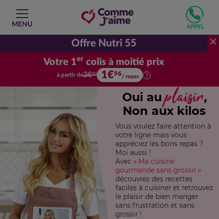
MENU
Offre Nutri 55
er
Votre 1
colis à moitié prix
1€
Votre premier colis à moitié prix.
96
3€
à partir de
92
/ repas
plaisir
Oui au
,
Non aux kilos
Vous voulez faire attention à
votre ligne mais vous
appréciez les bons repas ?
Moi aussi !
Avec
« Ma cuisine
gourmande sans grossir »
découvrez des recettes
faciles à cuisiner et retrouvez
le plaisir de bien manger
sans frustration et sans
grossir !