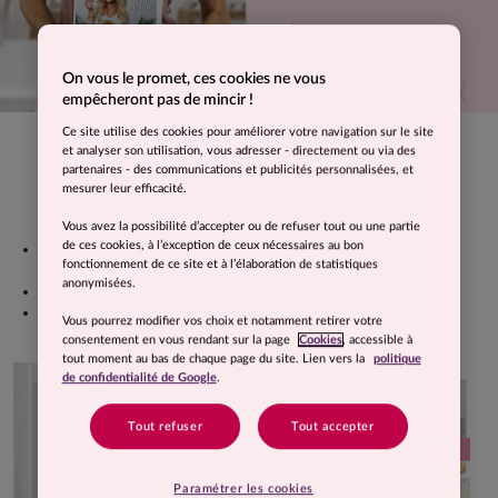
On vous le promet, ces cookies ne vous
empêcheront pas de mincir !
JE L'ACHÈTE
Ce site utilise des cookies pour améliorer votre navigation sur le site
et analyser son utilisation, vous adresser - directement ou via des
SE FAIRE PLAISIR SANS PRENDRE DE POIDS
partenaires - des communications et publicités personnalisées, et
Découvrez
126 recettes
gourmandes pour tous les goûts
mesurer leur efficacité.
et pour tous les jours :
Vous avez la possibilité d’accepter ou de refuser tout ou une partie
de ces cookies, à l’exception de ceux nécessaires au bon
De
délicieux menus équilibrés
du petit-déjeuner au
fonctionnement de ce site et à l’élaboration de statistiques
dîner.
anonymisées.
Des conseils pratiques
d’experts nutritionnistes.
Ma semaine gourmande et
mon tableau de bord
Vous pourrez modifier vos choix et notamment retirer votre
nutritionnel.
consentement en vous rendant sur la page
Cookies
, accessible à
tout moment au bas de chaque page du site. Lien vers la
politique
de confidentialité de Google
.
Tout refuser
Tout accepter
Paramétrer les cookies