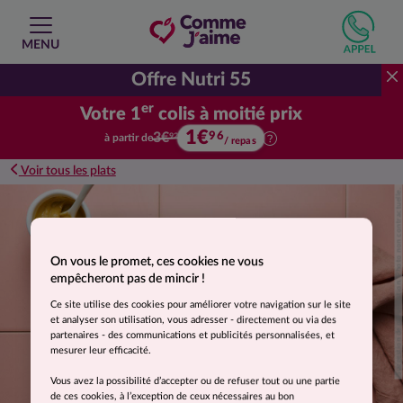
MENU
Offre Nutri 55
er
Votre 1
colis à moitié prix
1€
Votre premier colis à moitié prix.
96
3€
à partir de
92
/ repas
Voir tous les plats
Suggestion de présentation. Photo non contractuelle.
On vous le promet, ces cookies ne vous
empêcheront pas de mincir !
Ce site utilise des cookies pour améliorer votre navigation sur le site
et analyser son utilisation, vous adresser - directement ou via des
partenaires - des communications et publicités personnalisées, et
mesurer leur efficacité.
Vous avez la possibilité d’accepter ou de refuser tout ou une partie
de ces cookies, à l’exception de ceux nécessaires au bon