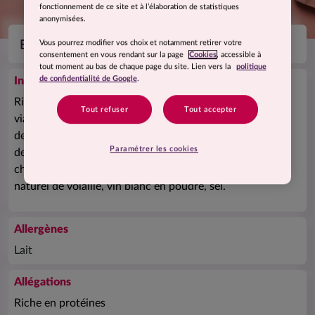
fonctionnement de ce site et à l’élaboration de statistiques
anonymisées.
Vous pourrez modifier vos choix et notamment retirer votre
Blanquette de volaille et son riz
consentement en vous rendant sur la page
Cookies
, accessible à
tout moment au bas de chaque page du site. Lien vers la
politique
de confidentialité de Google
.
Ingrédients
Riz précuit 40% (eau, riz long étuvé, huile de colza, sel),
Tout refuser
Tout accepter
viande de dinde précuite traitée en salaison 28% (viande
de dinde (origine France), eau, fécule de manioc, amidon
Paramétrer les cookies
de riz, sel), eau, carotte 5%,
crème
fraîche (
lait
) 3%,
champignons de Paris 3%, oignon, fibres de lin, arôme
naturel de volaille, vin blanc en poudre, sel.
Allergènes
Lait
Allégations
Riche en protéines