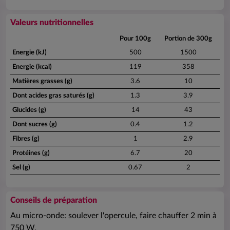
Valeurs nutritionnelles
Pour 100g
Portion de 300g
Energie (kJ)
500
1500
Energie (kcal)
119
358
Matières grasses (g)
3.6
10
Dont acides gras saturés (g)
1.3
3.9
Glucides (g)
14
43
Dont sucres (g)
0.4
1.2
Fibres (g)
1
2.9
Protéines (g)
6.7
20
Sel (g)
0.67
2
Conseils de préparation
Au micro-onde: soulever l'opercule, faire chauffer 2 min à
750 W.