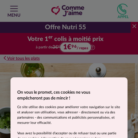
MENU
Offre Nutri 55
er
Votre 1
colis à moitié prix
1€
Votre premier colis à moitié prix.
96
3€
à partir de
92
/ repas
Voir tous les plats
Suggestion de présentation. Photo non contractuelle.
On vous le promet, ces cookies ne vous
empêcheront pas de mincir !
Ce site utilise des cookies pour améliorer votre navigation sur le site
et analyser son utilisation, vous adresser - directement ou via des
partenaires - des communications et publicités personnalisées, et
mesurer leur efficacité.
Vous avez la possibilité d’accepter ou de refuser tout ou une partie