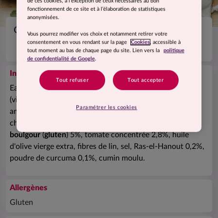
de ces cookies, à l’exception de ceux nécessaires au bon
fonctionnement de ce site et à l’élaboration de statistiques
anonymisées.
Couscous poulet légumes et son boulgour
Vous pourrez modifier vos choix et notamment retirer votre
consentement en vous rendant sur la page
Cookies
, accessible à
tout moment au bas de chaque page du site. Lien vers la
politique
de confidentialité de Google
.
Ingrédients
Tout refuser
Tout accepter
Eau, viande de poulet précuite traitée en salaison 21,1%
(viande de poulet (origine France), eau, fécule de manioc,
Paramétrer les cookies
amidon de riz, sel), courgette 10%, carotte 10%, pois
chiche précuit 7,1% (eau, pois chiche), oignon 6,9%,
boulgour
(
gluten
) 5%, tomate concentrée 2,8%, huile
d'olive vierge extra, fibres de lin, sel, Ras-el-Hanout 0,2%,
poudre de curcuma 0,1%, cumin moulu.
Allergènes
Gluten