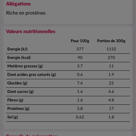
Allégations
Riche en protéines
Valeurs nutritionnelles
Pour 100g
Portion de 300g
Energie (kJ)
377
1132
Energie (kcal)
90
270
Matières grasses (g)
3.7
11
Dont acides gras saturés (g)
0.6
1.9
Glucides (g)
7.6
22
Dont sucres (g)
1.6
4.6
Fibres (g)
1.6
4.8
Protéines (g)
5.8
17
Sel (g)
0.62
1.8