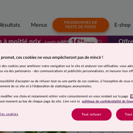
PROGRAMMES DE
Résultats
Menus
E-shop
PERTE DE POIDS
1€
s à moitié prix
Offre
96
3€
à partir de
92
/ repas
Votre premier colis à moitié prix. À parti
 promet, ces cookies ne vous empêcheront pas de mincir !
Suggestion de présentation. Photo non contractuelle.
se des cookies pour améliorer votre navigation sur le site et analyser son utilisation, vous adr
Filet mignon de 
u via des partenaires - des communications et publicités personnalisées, et mesurer leur effi
possibilité d’accepter ou de refuser tout ou une partie de ces cookies, à l’exception de ceux 
de terre
ement de ce site et à l’élaboration de statistiques anonymisées.
 modifier vos choix et notamment retirer votre consentement en vous rendant sur la page
C
 tout moment au bas de chaque page du site. Lien vers la
politique de confidentialité de Goo
Ingrédients
Pommes de terre 43%, filet m
les cookies
Tout refuser
Tout
France), eau, fécule de manio
Dijon et à l'ancienne 0,9% (e