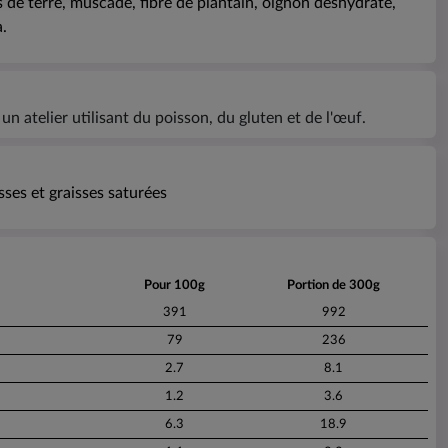
 de terre, muscade, fibre de plantain, oignon déshydraté,
.
n atelier utilisant du poisson, du gluten et de l'œuf.
sses et graisses saturées
Pour 100g
Portion de 300g
391
992
79
236
2.7
8.1
1.2
3.6
6.3
18.9