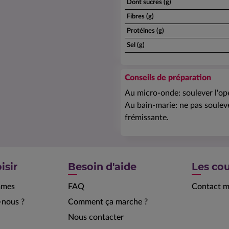
Dont sucres (g)
Fibres (g)
Protéines (g)
Sel (g)
Conseils de préparation
Au micro-onde: soulever l'ope
Au bain-marie: ne pas souleve
frémissante.
isir
Besoin d'aide
Les cou
mmes
FAQ
Contact m
nous ?
Comment ça marche ?
Nous contacter