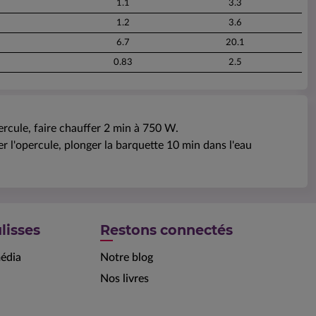
1.1
3.3
1.2
3.6
6.7
20.1
0.83
2.5
rcule, faire chauffer 2 min à 750 W.
r l'opercule, plonger la barquette 10 min dans l'eau
lisses
Restons connectés
édia
Notre blog
Nos livres