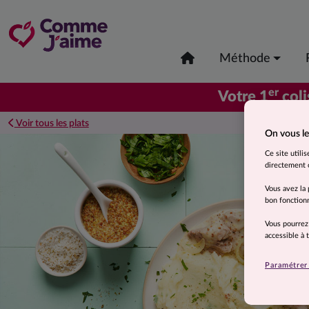
Méthode
er
Votre 1
coli
Voir tous les plats
On vous le
Ce site utili
directement o
Vous avez la 
bon fonctionn
Vous pourrez
accessible à
Paramétrer 