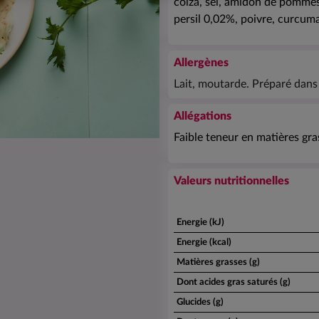
colza, sel, amidon de pommes
persil 0,02%, poivre, curcuma
Allergènes
Lait, moutarde. Préparé dans u
Allégations
Faible teneur en matières gra
Valeurs nutritionnelles
Energie (kJ)
Energie (kcal)
Matières grasses (g)
Dont acides gras saturés (g)
Glucides (g)