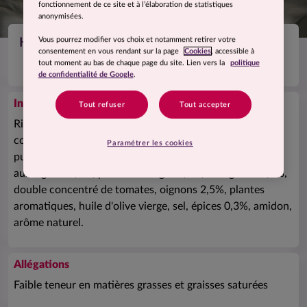
fonctionnement de ce site et à l’élaboration de statistiques
anonymisées.
Vous pourrez modifier vos choix et notamment retirer votre
Haricots blancs, ratatouille et riz complet
consentement en vous rendant sur la page
Cookies
, accessible à
tout moment au bas de chaque page du site. Lien vers la
politique
de confidentialité de Google
.
Ingrédients
Tout refuser
Tout accepter
Riz complet préparé 33% (riz complet précuit, huile de
colza, sel, curcuma), haricots blancs précuits 18%, eau,
Paramétrer les cookies
pulpe de tomates au jus 5,8% (tomates, jus de tomates),
aubergines 4,5%, poivrons rouges 4,5%, courgettes 4,5%,
double concentré de tomates, oignons 2,5%, plantes
aromatiques, huile d'olive vierge, sel, épices 0,3%, amidon,
arôme naturel.
Allégations
Faible teneur en matières grasses et graisses saturées