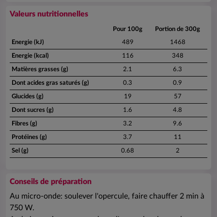
Valeurs nutritionnelles
Pour 100g
Portion de 300g
Energie (kJ)
489
1468
Energie (kcal)
116
348
Matières grasses (g)
2.1
6.3
Dont acides gras saturés (g)
0.3
0.9
Glucides (g)
19
57
Dont sucres (g)
1.6
4.8
Fibres (g)
3.2
9.6
Protéines (g)
3.7
11
Sel (g)
0.68
2
Conseils de préparation
Au micro-onde: soulever l'opercule, faire chauffer 2 min à
750 W.