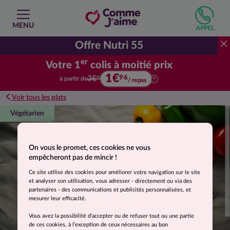
MENU
Offre Nutri 55
er
Votre 1
colis à moitié prix
1€
Votre premier colis à moitié prix.
96
3€
à partir de
92
/ repas
Voir tous les plats
Suggestion de présentation. Photo non contractuelle.
Végétarien
On vous le promet, ces cookies ne vous
empêcheront pas de mincir !
Ce site utilise des cookies pour améliorer votre navigation sur le site
et analyser son utilisation, vous adresser - directement ou via des
partenaires - des communications et publicités personnalisées, et
mesurer leur efficacité.
Vous avez la possibilité d’accepter ou de refuser tout ou une partie
de ces cookies, à l’exception de ceux nécessaires au bon