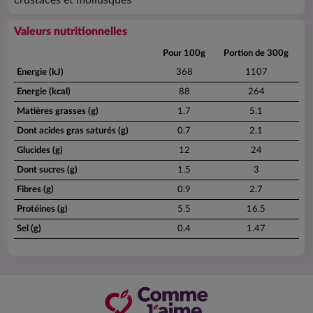
crustacés et mollusques
Valeurs nutritionnelles
Pour 100g
Portion de 300g
Energie (kJ)
368
1107
Energie (kcal)
88
264
Matières grasses (g)
1.7
5.1
Dont acides gras saturés (g)
0.7
2.1
Glucides (g)
12
24
Dont sucres (g)
1.5
3
Fibres (g)
0.9
2.7
Protéines (g)
5.5
16.5
Sel (g)
0.4
1.47