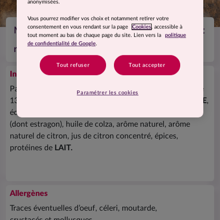
anonymisées.
Vous pourrez modifier vos choix et notamment retirer votre
consentement en vous rendant sur la page
Cookies
, accessible à
Merlu, sauce à l’estragon, purée de carottes et
tout moment au bas de chaque page du site. Lien vers la
politique
de confidentialité de Google
.
riz
Tout refuser
Tout accepter
Ingrédients
Pavé
de
MERLU
blanc 26%, riz précuit 26%, eau, carotte
Paramétrer les cookies
13%, pomme
de
terre
,
CREME
, amidon, sel, farine
de
BLE
,
échalote, fibre végétale, vin blanc, plantes aromatiques
(dont estragon), huile
de
colza, arôme naturel, arôme
naturel
de
citron, jus
de
citron concentré, épices,
protéines
de
LAIT.
Allergènes
Traces éventuelles d’oeuf, céleri, moutarde,