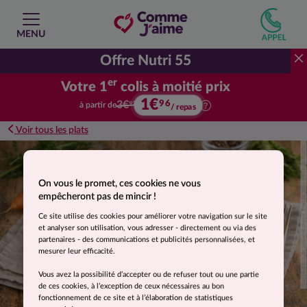
MENU
Offre Nutri 55
er
Votre 1
colis à moitié prix
1€
Votre premier colis à moitié prix.
96
3€
à partir de
92
/ repas
Voir tous les plats
Suggestion de présentation. Photo non contractuelle.
On vous le promet, ces cookies ne vous
empêcheront pas de mincir !
Ce site utilise des cookies pour améliorer votre navigation sur le site
et analyser son utilisation, vous adresser - directement ou via des
partenaires - des communications et publicités personnalisées, et
mesurer leur efficacité.
Vous avez la possibilité d’accepter ou de refuser tout ou une partie
de ces cookies, à l’exception de ceux nécessaires au bon
fonctionnement de ce site et à l’élaboration de statistiques