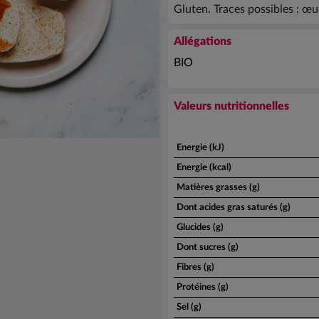
Gluten. Traces possibles : œuf
Allégations
BIO
Valeurs nutritionnelles
Energie (kJ)
Energie (kcal)
Matières grasses (g)
Dont acides gras saturés (g)
Glucides (g)
Dont sucres (g)
Fibres (g)
Protéines (g)
Sel (g)