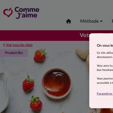
Méthode
er
Votre 1
coli
Voir tous les plats
On vous le
Produit Bio
Ce site utili
directement o
Vous avez la 
bon fonctionn
Vous pourrez
accessible à
Paramétrer 