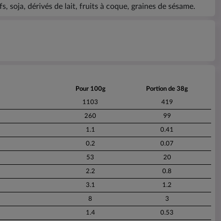
s, soja, dérivés de lait, fruits à coque, graines de sésame.
Pour 100g
Portion de 38g
1103
419
260
99
1.1
0.41
0.2
0.07
53
20
2.2
0.8
3.1
1.2
8
3
1.4
0.53