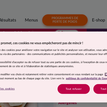
PROGRAMMES DE
Résultats
Menus
E-shop
PERTE DE POIDS
1€
s à moitié prix
Offre
96
3€
à partir de
92
/ repas
Votre premier colis à moitié prix. À parti
 promet, ces cookies ne vous empêcheront pas de mincir !
Suggestion de présentation. Photo non contractuelle.
se des cookies pour améliorer votre navigation sur le site et analyser son utilisation, vous adr
Petits pains de 
u via des partenaires - des communications et publicités personnalisées, et mesurer leur effi
possibilité d’accepter ou de refuser tout ou une partie de ces cookies, à l’exception de ceux 
ement de ce site et à l’élaboration de statistiques anonymisées.
Ingrédients
 modifier vos choix et notamment retirer votre consentement en vous rendant sur la page
C
Pain spécial : farine de
blé
* 5
 tout moment au bas de chaque page du site. Lien vers la
politique de confidentialité de Goo
marin non traité, levure*, fa
*100% des ingrédients d'origi
les cookies
Tout refuser
Tout
Allergènes