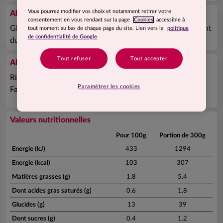
Vous pourrez modifier vos choix et notamment retirer votre
Allergènes
consentement en vous rendant sur la page
Cookies
, accessible à
Gluten, œuf, lactose. Plat préparé dans un atelier utilisant
tout moment au bas de chaque page du site. Lien vers la
politique
de confidentialité de Google
.
du poisson et de la moutarde.
Tout refuser
Tout accepter
Allégations
Riche en protéines
Paramétrer les cookies
Faible teneur en matières grasses et graisses saturées
Valeurs nutritionnelles
Pour 100g
Portion de 300g
Energie (kJ)
433
1294
Energie (kcal)
103
307
Matières grasses (g)
1.8
5.4
Dont acides gras saturés (g)
0.6
1.8
Glucides (g)
13
39
Dont sucres (g)
0.4
1.2