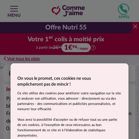
MENU
Offre Nutri 55
er
Votre 1
colis à moitié prix
1€
Votre premier colis à moitié prix.
96
3€
à partir de
92
/ repas
Voir tous les plats
Suggestion de présentation. Photo non contractuelle.
Poulet sauce thym citron et penne
On vous le promet, ces cookies ne vous
empêcheront pas de mincir !
Ingrédients
Ce site utilise des cookies pour améliorer votre navigation sur le site
Pâtes cuites huilées 33% (semoule de
blé
dur, poudre de
et analyser son utilisation, vous adresser - directement ou via des
partenaires - des communications et publicités personnalisées, et
blanc d'
œufs
, eau, huile), sauté de poulet 20% (origine
mesurer leur efficacité.
France), eau, courgettes 16%,
fromage
blanc (
lait
), amidon
Vous avez la possibilité d’accepter ou de refuser tout ou une partie
de riz, farine de
blé
, jus de citron 0,5%, sel, ail, thym
de ces cookies, à l’exception de ceux nécessaires au bon
0,09%, romarin, arôme naturel, épices.
fonctionnement de ce site et à l’élaboration de statistiques
anonymisées.