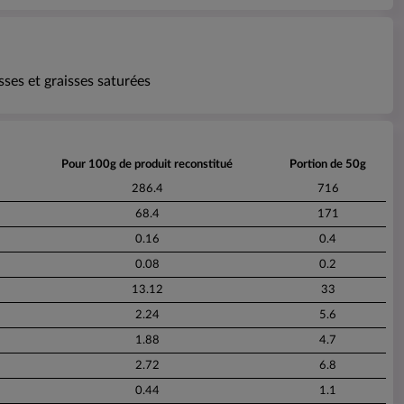
sses et graisses saturées
Pour 100g de produit reconstitué
Portion de 50g
286.4
716
68.4
171
0.16
0.4
0.08
0.2
13.12
33
2.24
5.6
1.88
4.7
2.72
6.8
0.44
1.1