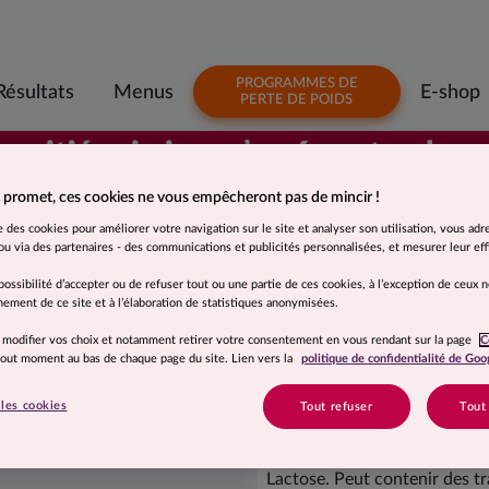
PROGRAMMES DE
Résultats
Menus
E-shop
PERTE DE POIDS
 moitié prix jusqu’au 6 septembre
 promet, ces cookies ne vous empêcheront pas de mincir !
Suggestion de présentation. Photo non contractuelle.
se des cookies pour améliorer votre navigation sur le site et analyser son utilisation, vous adr
Purée de pomme d
u via des partenaires - des communications et publicités personnalisées, et mesurer leur effi
possibilité d’accepter ou de refuser tout ou une partie de ces cookies, à l’exception de ceux 
ement de ce site et à l’élaboration de statistiques anonymisées.
Ingrédients
 modifier vos choix et notamment retirer votre consentement en vous rendant sur la page
C
Flocons de pomme de terre 
 tout moment au bas de chaque page du site. Lien vers la
politique de confidentialité de Goo
oignon déshydraté, ail déshyd
les cookies
Tout refuser
Tout
Allergènes
Lactose. Peut contenir des tr