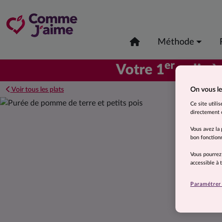
Méthode
er
Votre 1
colis à
Voir tous les plats
On vous le
Ce site utili
directement o
Vous avez la 
bon fonctionn
Vous pourrez
accessible à
Paramétrer 