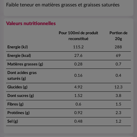
Faible teneur en matières grasses et graisses saturées
Valeurs nutritionnelles
Pour 100ml de produit
Portion de
reconstitué
20g
Energie (kJ)
115.2
288
Energie (kcal)
27.6
69
Matières grasses (g)
0.28
0.7
Dont acides gras
0.16
0.4
saturés (g)
Glucides (g)
4.92
12.3
Dont sucres (g)
1.52
3.8
Fibres (g)
0.6
1.5
Protéines (g)
0.92
2.3
Sel (g)
0.48
1.2