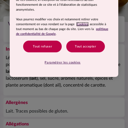
fonctionnement de ce site et à l’élaboration de statistiques
anonymisées.
Vous pourrez modifier vos choix et notamment retirer votre
Velouté aux légumes cuisinés et fromage
consentement en vous rendant sur la page
Cookies
, accessible à
tout moment au bas de chaque page du site. Lien vers la
politique
de confidentialité de Google
.
Tout refuser
Tout accepter
Ingrédients
Légumes déshydratés 41% (pomme de terre, carotte,
Paramétrer les cookies
poireau, tomate, oignon), amidon, farine de riz, poudre de
lait
écrémé, poudre de fromage fondu 6% (Comté (
lait
)),
lactosérum (
lait
), sel, sucre, arômes naturels, épices et
plante aromatique (dont ail), concentré de carotte.
Allergènes
Lait. Traces possibles de gluten.
Allégations