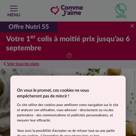
MENU
Offre Nutri 55
er
Votre 1
colis à moitié prix jusqu’au 6
septembre
Voir tous les plats
Suggestion de présentation. Photo non contractuelle.
On vous le promet, ces cookies ne vous
empêcheront pas de mincir !
Ce site utilise des cookies pour améliorer votre navigation sur le site
et analyser son utilisation, vous adresser - directement ou via des
partenaires - des communications et publicités personnalisées, et
mesurer leur efficacité.
Vous avez la possibilité d’accepter ou de refuser tout ou une partie
de ces cookies, à l’exception de ceux nécessaires au bon